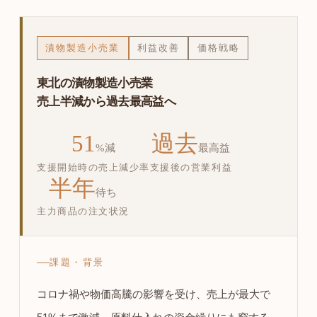
漬物製造小売業
利益改善
価格戦略
東北の漬物製造小売業
売上半減から過去最高益へ
51
過去
%減
最高益
支援開始時の売上減少率
支援後の営業利益
半年
待ち
主力商品の注文状況
課題・背景
コロナ禍や物価高騰の影響を受け、売上が最大で