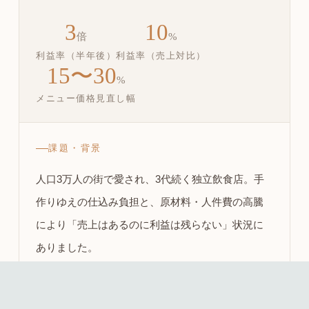
3
10
倍
%
利益率（半年後）
利益率（売上対比）
15〜30
%
メニュー価格見直し幅
課題・背景
人口3万人の街で愛され、3代続く独立飲食店。手
作りゆえの仕込み負担と、原材料・人件費の高騰
により「売上はあるのに利益は残らない」状況に
ありました。
全メニューの価格を15〜30%見直すとともに、
keyboard_arrow_up
「価値が伝わるメニューブック」へ刷新。非効率