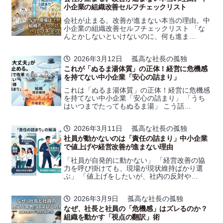
小企業の組織改善セルフチェックリスト
会社が止まる。改善が進まない本当の理由。中
小企業の組織改善セルフチェックリスト 「な
んとかしないといけないのに、何も進ま…
2026年3月12日
孤高な社長の孤独
これが「ぬるま湯体質」の正体！経営に危機感
を持てない中小企業「安心の詰まり」
これは「ぬるま湯体質」の正体！経営に危機感
を持てない中小企業「安心の詰まり」 「うち
はいつまでたってもぬるま湯」 こう話…
2026年3月11日
孤高な社長の孤独
社員が動かないのは「責任の詰まり」中小企業
で値上げや経営改善が進まない理由
「社員が自発的に動かない」 「経営改善の協
力を呼び掛けても、現場が現状維持ばかり選
ぶ」 「値上げをしたいが、社内の反対や…
2026年3月9日
孤高な社長の孤独
なぜ、社長と社員の「危機感」はズレるのか？
組織を動かす「視点の翻訳」術