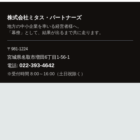
カ
イ
株式会社ミタス・パートナーズ
ブ
地方の中小企業を率いる経営者様へ。
「幕僚」として、結果が出るまで共に走ります。
〒981-1224
宮城県名取市増田6丁目1-56-1
022-393-4642
電話:
※受付時間 8:00～16:00（土日祝除く）
keyboard_arrow_up
MAIN MENU
経営顧問とは
サービス・料金