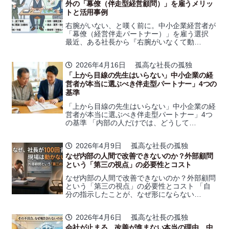
外の「幕僚（伴走型経営顧問）」を雇うメリッ
トと活用事例
右腕がいない、と嘆く前に。中小企業経営者が
「幕僚（経営伴走パートナー）」を雇う選択
最近、ある社長から『右腕がいなくて動…
2026年4月16日
孤高な社長の孤独
「上から目線の先生はいらない」中小企業の経
営者が本当に選ぶべき伴走型パートナー」4つの
基準
「上から目線の先生はいらない」中小企業の経
営者が本当に選ぶべき伴走型パートナー」4つ
の基準 「内部の人だけでは、どうして…
2026年4月9日
孤高な社長の孤独
なぜ内部の人間で改善できないのか？外部顧問
という「第三の視点」の必要性とコスト
なぜ内部の人間で改善できないのか？外部顧問
という「第三の視点」の必要性とコスト 「自
分の指示したことが、なぜ形にならない…
2026年4月6日
孤高な社長の孤独
会社が止まる。改善が進まない本当の理由。中