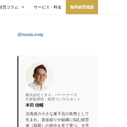
経営コラム
サービス・料金
無料経営相談
@honda.metp
株式会社ミタス・パートナーズ
代表取締役・経営コンサルタント
本田 信輔
北海道の小さな菓子店の長男として
生まれ、資金繰りや組織に悩む経営
者（両親）の背中を見て育つ。大手