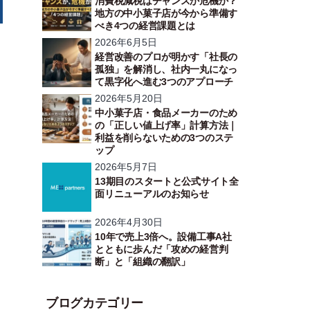
消費税減税はチャンスか危機か？
地方の中小菓子店が今から準備す
べき4つの経営課題とは
2026年6月5日
経営改善のプロが明かす「社長の
孤独」を解消し、社内一丸になっ
て黒字化へ進む3つのアプローチ
2026年5月20日
中小菓子店・食品メーカーのため
の「正しい値上げ率」計算方法｜
利益を削らないための3つのステ
ップ
2026年5月7日
13期目のスタートと公式サイト全
面リニューアルのお知らせ
2026年4月30日
10年で売上3倍へ。設備工事A社
とともに歩んだ「攻めの経営判
断」と「組織の翻訳」
ブログカテゴリー