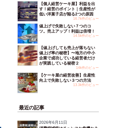
【個人経営ケーキ屋】利益を出
す！経営のポイント｜生産性が
低い洋菓子店が陥る2つの原因
16.7k件のビュー
値上げで失敗しない７つのコ
ツ。売上アップ！利益は倍増！
14.5k件のビュー
【値上げしても売上が落ちない
値上げ率の秘密】〜地方の中小
企業で成功している経営者だけ
が実践している秘密２
14k件のビュー
【ケーキ屋の経営改善】生産性
向上で失敗しない３つの方法
13.3k件のビュー
最近の記事
2026年6月11日