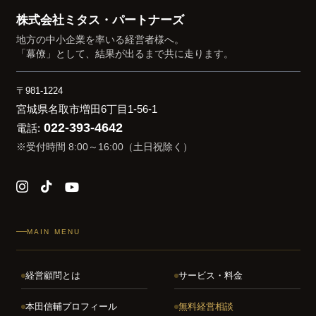
株式会社ミタス・パートナーズ
ブ
地方の中小企業を率いる経営者様へ。
「幕僚」として、結果が出るまで共に走ります。
〒981-1224
宮城県名取市増田6丁目1-56-1
022-393-4642
電話:
※受付時間 8:00～16:00（土日祝除く）
MAIN MENU
経営顧問とは
サービス・料金
本田信輔プロフィール
無料経営相談