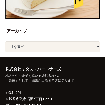
アーカイブ
ア
ー
カ
イ
株式会社ミタス・パートナーズ
ブ
地方の中小企業を率いる経営者様へ。
「幕僚」として、結果が出るまで共に走ります。
〒981-1224
宮城県名取市増田6丁目1-56-1