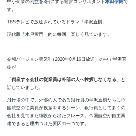
中小企業の利益を3倍にする経営コンサルタント
本田信輔
で
す。
TBSテレビで放送されているドラマ「半沢直樹」
現代版「水戸黄門」的に毎回、楽しく見ています。
令和バージョン第5話（2020年8月16日放送）の中で半沢直
樹が
「倒産する会社の従業員は外部の人へ挨拶しなくなる」
と
話していました。
飛行場の中で、外部の人である銀行員の半沢直樹たちに帝
国航空の従業員が挨拶をするシーン。銀行員として多くの
会社を見てきた経験から出たフレーズ。帝国航空が自主再
建できると理由づけた要因の一つです。